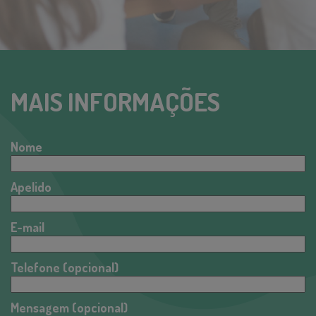
MAIS INFORMAÇÕES
Nome
Apelido
E-mail
Telefone (opcional)
(opcional)
Mensagem (opcional)
(opcional)