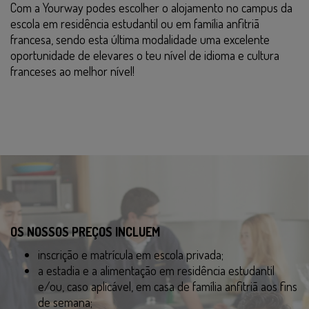
Com a Yourway podes escolher o alojamento no campus da
escola em residência estudantil ou em família anfitriã
francesa, sendo esta última modalidade uma excelente
oportunidade de elevares o teu nível de idioma e cultura
franceses ao melhor nível!
OS NOSSOS PREÇOS INCLUEM
inscrição e matrícula em escola privada;
a estadia e a alimentação em residência estudantil
e/ou, caso aplicável, em casa de família anfitriã aos fins
de semana;